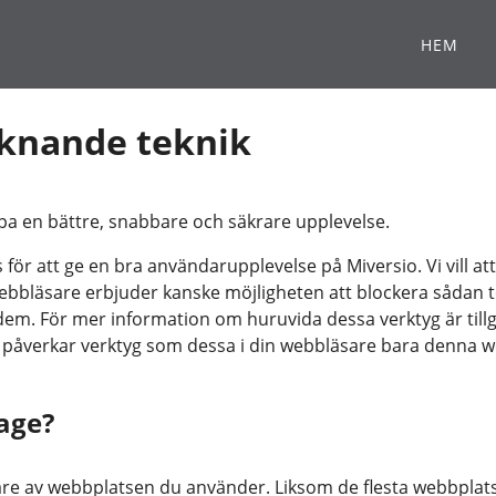
HEM
iknande teknik
kapa en bättre, snabbare och säkrare upplevelse.
ör att ge en bra användarupplevelse på Miversio. Vi vill att
bbläsare erbjuder kanske möjligheten att blockera sådan tek
em. För mer information om huruvida dessa verktyg är tillg
t påverkar verktyg som dessa i din webbläsare bara denna 
rage?
are av webbplatsen du använder. Liksom de flesta webbplatse